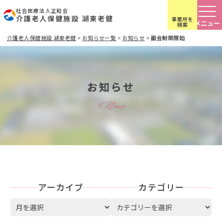
社会医療法人正和会
介護老人保健施設 湖東老健
事業所を
検索
介護老人保健施設 湖東老健
>
お知らせ一覧
>
お知らせ
>
面会制限開始
お知らせ
News
アーカイブ
カテゴリー
ア
カテゴリー
ー