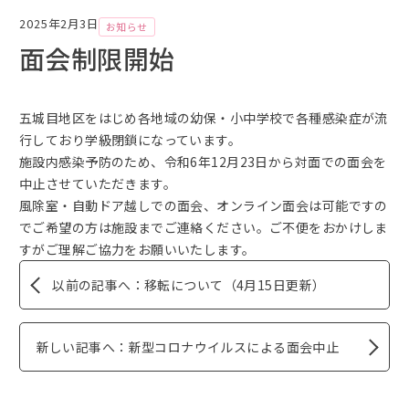
カ
2025年2月3日
お知らせ
イ
面会制限開始
ブ
五城目地区をはじめ各地域の幼保・小中学校で各種感染症が流
行しており学級閉鎖になっています。
施設内感染予防のため、令和6年12月23日から対面での面会を
中止させていただきます。
風除室・自動ドア越しでの面会、オンライン面会は可能ですの
でご希望の方は施設までご連絡ください。ご不便をおかけしま
すがご理解ご協力をお願いいたします。
以前の記事へ：移転について（4月15日更新）
新しい記事へ：新型コロナウイルスによる面会中止