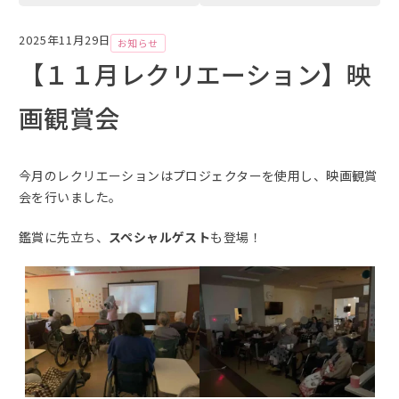
ー
カ
2025年11月29日
お知らせ
イ
【１１月レクリエーション】映
ブ
画観賞会
今月のレクリエーションはプロジェクターを使用し、映画観賞
会を行いました。
鑑賞に先立ち、
スペシャルゲスト
も登場！