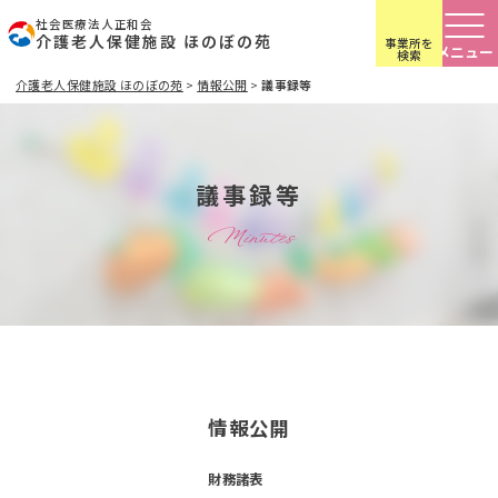
社会医療法人正和会
介護老人保健施設 ほのぼの苑
事業所を
検索
介護老人保健施設 ほのぼの苑
>
情報公開
>
議事録等
議事録等
Minutes
情報公開
財務諸表