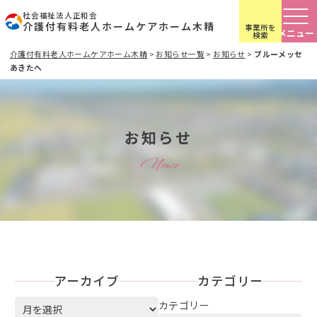
社会福祉法人正和会
介護付有料老人ホームケアホーム木精
事業所を
検索
介護付有料老人ホームケアホーム木精
>
お知らせ一覧
>
お知らせ
>
ブルーメッセ
あきたへ
お知らせ
News
アーカイブ
カテゴリー
ア
カテゴリー