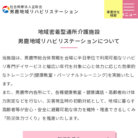
社会医療法人正和会
男鹿地域リハビリステーション
事業所を
笑顔で暮らす、そのお手伝いを。
検索
Let us help you live with a smile.
地域密着型通所介護施設
男鹿地域リハビリステーションについて
当施設は、男鹿市総合体育館を会場に半日単位で利用可能なリハビ
リ専門デイサービスと幅広い年代を対象に心と体力に応じた効果的
なトレーニング(健康教室・パーソナルトレーニング)を実施いたし
ます。
また、男鹿市内各所にて、各種健康教室・健康講話・高齢者向け体
力測定などを行ない、災害発生時の初動対処として、地域に暮らす
高齢者等が安心・安全に避難可能な体力を維持・増進できるしくみ
「防災体力づくり」を推進いたします。