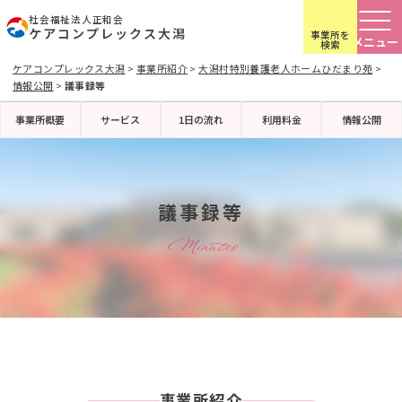
社会福祉法人正和会
ケアコンプレックス大潟
事業所を
検索
ケアコンプレックス大潟
>
事業所紹介
>
大潟村特別養護老人ホームひだまり苑
>
情報公開
>
議事録等
事業所概要
サービス
1日の流れ
利用料金
情報公開
議事録等
Minutes
事業所紹介