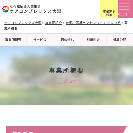
社会福祉法人正和会
ケアコンプレックス大潟
事業所を
検索
ケアコンプレックス大潟
>
事業所紹介
>
大潟村短期ケアセンター ひだまり苑
>
事
業所概要
事業所概要
サービス
1日の流れ
利用料金
情報公開
事業所概要
About